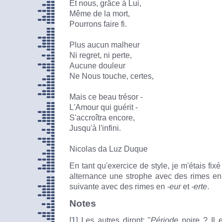
Et nous, grâce à Lui,
Même de la mort,
Pourrons faire fi.
Plus aucun malheur
Ni regret, ni perte,
Aucune douleur
Ne Nous touche, certes,
Mais ce beau trésor -
L'Amour qui guérit -
S'accroîtra encore,
Jusqu'à l'infini.
Nicolas da Luz Duque
En tant qu'exercice de style, je m'étais fi
alternance une strophe avec des rimes e
suivante avec des rimes en
-eur
et
-erte
.
Notes
[
1
] Les autres diront: "
Période
noire ? Il 