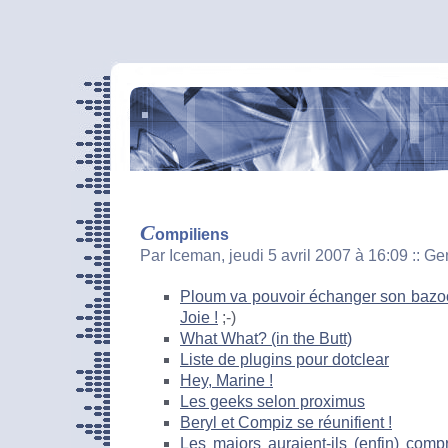
C
ompiliens
Par Iceman, jeudi 5 avril 2007 à 16:09
::
Ge
Ploum va pouvoir échanger son bazoo
Joie !
;-)
What What? (in the Butt)
Liste de plugins pour dotclear
Hey, Marine !
Les geeks selon proximus
Beryl et Compiz se réunifient !
Les majors auraient-ils (enfin) com