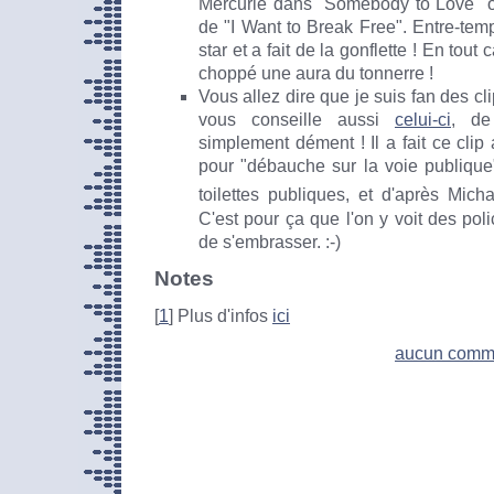
Mercurie dans "Somebody to Love" ou
de "I Want to Break Free". Entre-tem
star et a fait de la gonflette ! En tout 
choppé une aura du tonnerre !
Vous allez dire que je suis fan des cl
vous conseille aussi
celui-ci
, de
simplement dément ! Il a fait ce clip a
pour "débauche sur la voie publique"
toilettes publiques, et d'après Michael
C'est pour ça que l'on y voit des poli
de s'embrasser. :-)
Notes
[
1
] Plus d'infos
ici
aucun comm